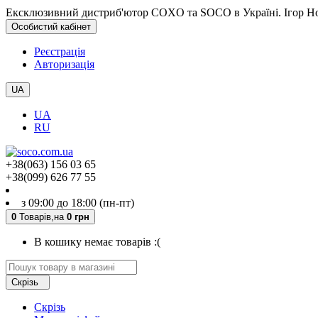
Ексклюзивний дистриб'ютор COXO та SOCO в Україні. Ігор Но
Особистий кабінет
Реєстрація
Авторизація
UA
UA
RU
+38(063) 156 03 65
+38(099) 626 77 55
з 09:00 до 18:00 (пн-пт)
0
Товарів,
на
0 грн
В кошику немає товарів :(
Скрізь
Скрізь