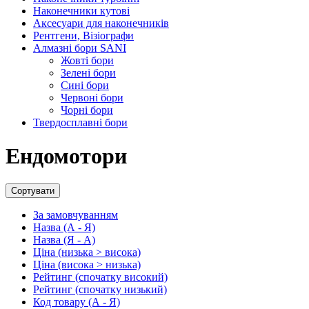
Наконечники кутові
Аксесуари для наконечників
Рентгени, Візіографи
Алмазні бори SANI
Жовті бори
Зелені бори
Сині бори
Червоні бори
Чорні бори
Твердосплавні бори
Ендомотори
Сортувати
За замовчуванням
Назва (А - Я)
Назва (Я - А)
Ціна (низька > висока)
Ціна (висока > низька)
Рейтинг (спочатку високий)
Рейтинг (спочатку низький)
Код товару (А - Я)