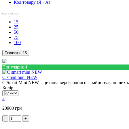
Код товару (Я - А)
15
25
50
75
100
Показати:
15
Популярний
C smart mini NEW
C Smart Mini NEW – це нова версія одного з найпопулярніших м
Колір
2
20900 грн
-
+