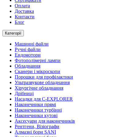
Сертифікати
Оплата
Доставка
Контакти
Блог
Категорії
Машинні файли
Ручні файли
Ендомотори
Фотополімерні лампи
Обладнання
Сканери і мікроскопи
Порошки для профілактики
Ультразвукове обладнання
Хірургічне обладнання
Дрібниці
Насадки для C-EXPLORER
Наконечники прямі
Наконечники турбінні
Наконечники кутові
Аксесуари для наконечників
Рентгени, Візіографи
Алмазні бори SANI