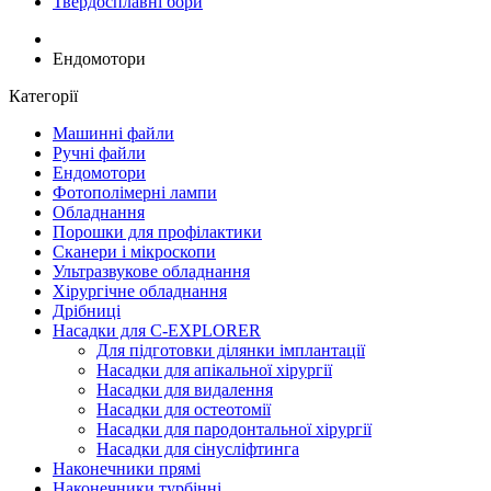
Твердосплавні бори
Ендомотори
Категорії
Машинні файли
Ручні файли
Ендомотори
Фотополімерні лампи
Обладнання
Порошки для профілактики
Сканери і мікроскопи
Ультразвукове обладнання
Хірургічне обладнання
Дрібниці
Насадки для C-EXPLORER
Для підготовки ділянки імплантації
Насадки для апікальної хірургії
Насадки для видалення
Насадки для остеотомії
Насадки для пародонтальної хірургії
Насадки для сінусліфтинга
Наконечники прямі
Наконечники турбінні