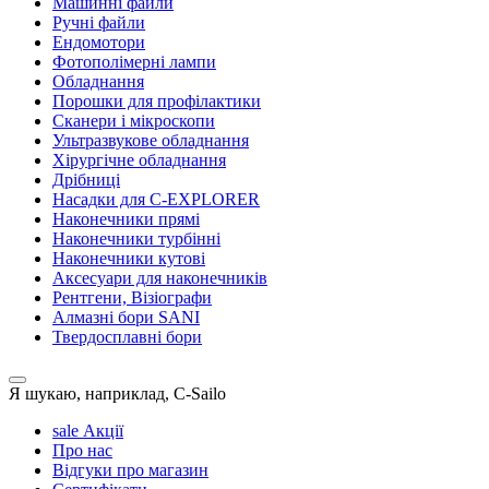
Машинні файли
Ручні файли
Ендомотори
Фотополімерні лампи
Обладнання
Порошки для профілактики
Сканери і мікроскопи
Ультразвукове обладнання
Хірургічне обладнання
Дрібниці
Насадки для C-EXPLORER
Наконечники прямі
Наконечники турбінні
Наконечники кутові
Аксесуари для наконечників
Рентгени, Візіографи
Алмазні бори SANI
Твердосплавні бори
Я шукаю, наприклад,
C-Sailo
sale
Акції
Про нас
Відгуки про магазин