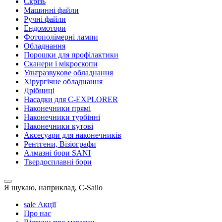
Скрізь
Машинні файли
Ручні файли
Ендомотори
Фотополімерні лампи
Обладнання
Порошки для профілактики
Сканери і мікроскопи
Ультразвукове обладнання
Хірургічне обладнання
Дрібниці
Насадки для C-EXPLORER
Наконечники прямі
Наконечники турбінні
Наконечники кутові
Аксесуари для наконечників
Рентгени, Візіографи
Алмазні бори SANI
Твердосплавні бори
Я шукаю, наприклад,
C-Sailo
sale
Акції
Про нас