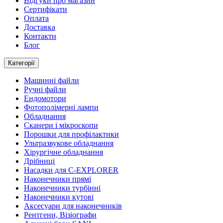
Відгуки про магазин
Сертифікати
Оплата
Доставка
Контакти
Блог
Категорії
Машинні файли
Ручні файли
Ендомотори
Фотополімерні лампи
Обладнання
Сканери і мікроскопи
Порошки для профілактики
Ультразвукове обладнання
Хірургічне обладнання
Дрібниці
Насадки для C-EXPLORER
Наконечники прямі
Наконечники турбінні
Наконечники кутові
Аксесуари для наконечників
Рентгени, Візіографи