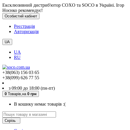
Ексклюзивний дистриб'ютор COXO та SOCO в Україні. Ігор
Ноєнко рекомендує!
Особистий кабінет
Реєстрація
Авторизація
UA
UA
RU
+38(063) 156 03 65
+38(099) 626 77 55
з 09:00 до 18:00 (пн-пт)
0
Товарів,
на
0 грн
В кошику немає товарів :(
Скрізь