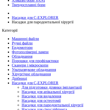
Алмазні бори SANI
Твердосплавні бори
Насадки для C-EXPLORER
Насадки для пародонтальної хірургії
Категорії
Машинні файли
Ручні файли
Ендомотори
Фотополімерні лампи
Обладнання
Порошки для профілактики
Сканери і мікроскопи
Ультразвукове обладнання
Хірургічне обладнання
Дрібниці
Насадки для C-EXPLORER
Для підготовки ділянки імплантації
Насадки для апікальної хірургії
Насадки для видалення
Насадки для остеотомії
Насадки для пародонтальної хірургії
Насадки для сінусліфтинга