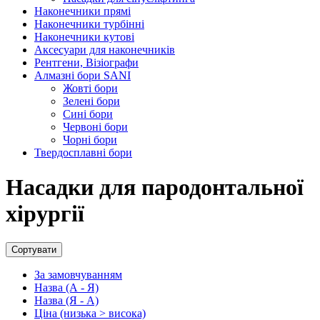
Наконечники прямі
Наконечники турбінні
Наконечники кутові
Аксесуари для наконечників
Рентгени, Візіографи
Алмазні бори SANI
Жовті бори
Зелені бори
Сині бори
Червоні бори
Чорні бори
Твердосплавні бори
Насадки для пародонтальної
хірургії
Сортувати
За замовчуванням
Назва (А - Я)
Назва (Я - А)
Ціна (низька > висока)