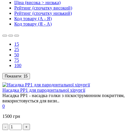
Ціна (висока > низька)
Рейтинг (спочатку високий)
Рейтинг (спочатку низький)
Код товару (А - Я)
Код товару (Я - А)
15
25
50
75
100
Показати:
15
Насадка PP1 для пародонтальної хірургії
Насадка PP1 - насадка голки з піскоструминним покриттям,
використовується для визн..
0
1500 грн
-
+