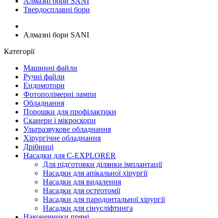
Алмазні бори SANI
Твердосплавні бори
Алмазні бори SANI
Категорії
Машинні файли
Ручні файли
Ендомотори
Фотополімерні лампи
Обладнання
Порошки для профілактики
Сканери і мікроскопи
Ультразвукове обладнання
Хірургічне обладнання
Дрібниці
Насадки для C-EXPLORER
Для підготовки ділянки імплантації
Насадки для апікальної хірургії
Насадки для видалення
Насадки для остеотомії
Насадки для пародонтальної хірургії
Насадки для сінусліфтинга
Наконечники прямі