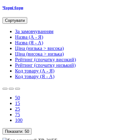
Чорні бори
Сортувати
За замовчуванням
Назва (А - Я)
Назва (Я - А)
Ціна (низька > висока)
Ціна (висока > низька)
Рейтинг (спочатку високий)
Рейтинг (спочатку низький)
Код товару (А - Я)
Код товару (Я - А)
50
15
25
75
100
Показати:
50