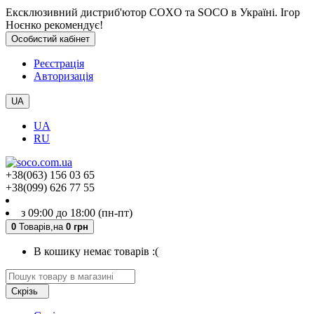
Ексклюзивний дистриб'ютор COXO та SOCO в Україні. Ігор
Ноєнко рекомендує!
Особистий кабінет
Реєстрація
Авторизація
UA
UA
RU
+38(063) 156 03 65
+38(099) 626 77 55
з 09:00 до 18:00 (пн-пт)
0
Товарів,
на
0 грн
В кошику немає товарів :(
Скрізь