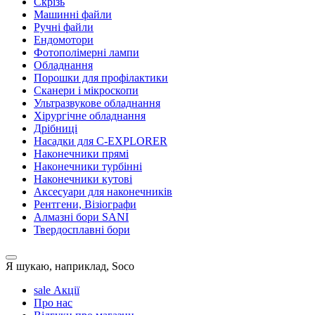
Скрізь
Машинні файли
Ручні файли
Ендомотори
Фотополімерні лампи
Обладнання
Порошки для профілактики
Сканери і мікроскопи
Ультразвукове обладнання
Хірургічне обладнання
Дрібниці
Насадки для C-EXPLORER
Наконечники прямі
Наконечники турбінні
Наконечники кутові
Аксесуари для наконечників
Рентгени, Візіографи
Алмазні бори SANI
Твердосплавні бори
Я шукаю, наприклад,
Soco
sale
Акції
Про нас