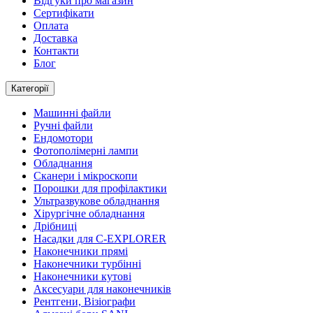
Відгуки про магазин
Сертифікати
Оплата
Доставка
Контакти
Блог
Категорії
Машинні файли
Ручні файли
Ендомотори
Фотополімерні лампи
Обладнання
Сканери і мікроскопи
Порошки для профілактики
Ультразвукове обладнання
Хірургічне обладнання
Дрібниці
Насадки для C-EXPLORER
Наконечники прямі
Наконечники турбінні
Наконечники кутові
Аксесуари для наконечників
Рентгени, Візіографи