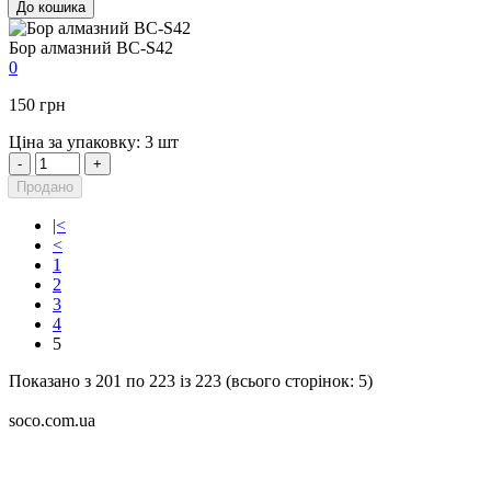
До кошика
Бор алмазний BC-S42
0
150 грн
Ціна за упаковку: 3 шт
-
+
Продано
|<
<
1
2
3
4
5
Показано з 201 по 223 із 223 (всього сторінок: 5)
soco.com.ua