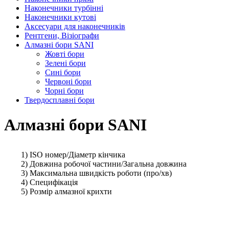
Наконечники турбінні
Наконечники кутові
Аксесуари для наконечників
Рентгени, Візіографи
Алмазні бори SANI
Жовті бори
Зелені бори
Сині бори
Червоні бори
Чорні бори
Твердосплавні бори
Алмазні бори SANI
1) ISO номер/Діаметр кінчика
2) Довжина робочої частини/Загальна довжина
3) Максимальна швидкість роботи (про/хв)
4) Специфікація
5) Розмір алмазної крихти