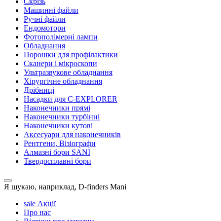
Скрізь
Машинні файли
Ручні файли
Ендомотори
Фотополімерні лампи
Обладнання
Порошки для профілактики
Сканери і мікроскопи
Ультразвукове обладнання
Хірургічне обладнання
Дрібниці
Насадки для C-EXPLORER
Наконечники прямі
Наконечники турбінні
Наконечники кутові
Аксесуари для наконечників
Рентгени, Візіографи
Алмазні бори SANI
Твердосплавні бори
Я шукаю, наприклад,
D-finders Mani
sale
Акції
Про нас