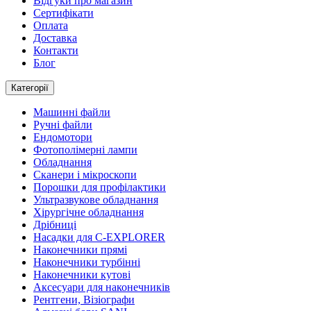
Відгуки про магазин
Сертифікати
Оплата
Доставка
Контакти
Блог
Категорії
Машинні файли
Ручні файли
Ендомотори
Фотополімерні лампи
Обладнання
Сканери і мікроскопи
Порошки для профілактики
Ультразвукове обладнання
Хірургічне обладнання
Дрібниці
Насадки для C-EXPLORER
Наконечники прямі
Наконечники турбінні
Наконечники кутові
Аксесуари для наконечників
Рентгени, Візіографи