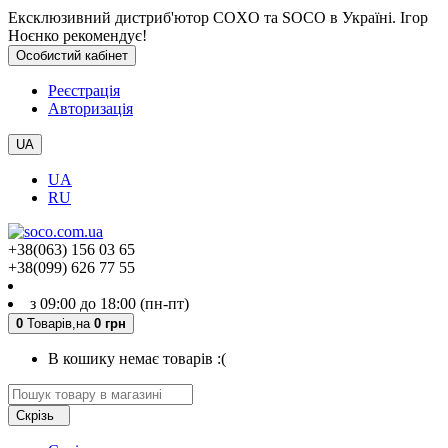
Ексклюзивний дистриб'ютор COXO та SOCO в Україні. Ігор
Ноєнко рекомендує!
Особистий кабінет
Реєстрація
Авторизація
UA
UA
RU
+38(063) 156 03 65
+38(099) 626 77 55
з 09:00 до 18:00 (пн-пт)
0
Товарів,
на
0 грн
В кошику немає товарів :(
Скрізь