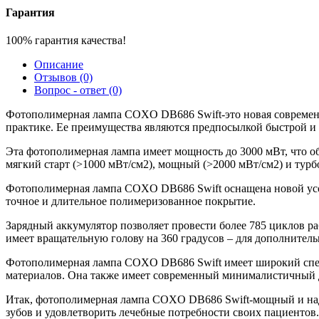
Гарантия
100% гарантия качества!
Описание
Отзывов (0)
Вопрос - ответ (0)
Фотополимерная лампа COXO DB686 Swift-это новая современ
практике. Ее преимущества являются предпосылкой быстрой и 
Эта фотополимерная лампа имеет мощность до 3000 мВт, что о
мягкий старт (>1000 мВт/см2), мощный (>2000 мВт/см2) и турб
Фотополимерная лампа COXO DB686 Swift оснащена новой усове
точное и длительное полимеризованное покрытие.
Зарядный аккумулятор позволяет провести более 785 циклов ра
имеет вращательную голову на 360 градусов – для дополнитель
Фотополимерная лампа COXO DB686 Swift имеет широкий спек
материалов. Она также имеет современный минималистичный д
Итак, фотополимерная лампа COXO DB686 Swift-мощный и над
зубов и удовлетворить лечебные потребности своих пациентов.