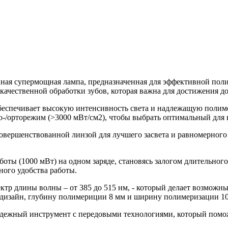
ная супермощная лампа, предназначенная для эффективной пол
качественной обработки зубов, которая важна для достижения д
беспечивает высокую интенсивность света и надлежащую полиме
о-/орторежим (>3000 мВт/см2), чтобы выбрать оптимальный для 
ршенствованной линзой для лучшего засвета и равномерного ра
боты (1000 мВт) на одном заряде, становясь залогом длительног
ного удобства работы.
тр длины волны – от 385 до 515 нм, - который делает возмож
изайн, глубину полимериции 8 мм и ширину полимеризации 10-
ежный инструмент с передовыми технологиями, который поможе