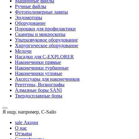
Машинные файлы
Ручные файлы
Фотополимерные лампы
Эндомоторы
Оборудование
Порошки для профилактики
Сканеры и микроскопы
Ультразвуковое оборудование
Хирургическое оборудование
Мелочи
Насадки для C-EXPLORER
Наконечники прямые
Наконечники турбинные
Наконечники угловые
Аксессуары для наконечников
Рентгены, Визиографы
Алмазные боры SANI
Твердосплавные боры
Я ищу, например,
C-Sailo
sale
Акции
О нас
Отзывы