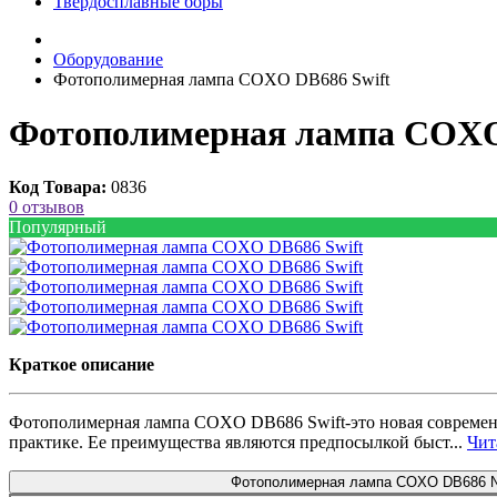
Твердосплавные боры
Оборудование
Фотополимерная лампа COXO DB686 Swift
Фотополимерная лампа COXO
Код Товара:
0836
0 отзывов
Популярный
Краткое описание
Фотополимерная лампа COXO DB686 Swift-это новая современ
практике. Ее преимущества являются предпосылкой быст...
Чита
Фотополимерная лампа COXO DB686 