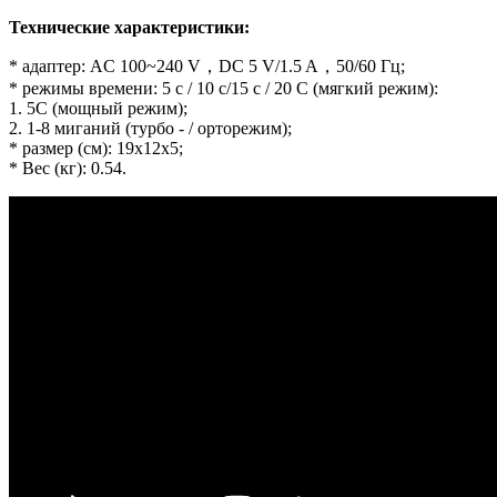
Технические характеристики:
* адаптер: AC 100~240 V，DC 5 V/1.5 A，50/60 Гц;
* режимы времени: 5 с / 10 с/15 с / 20 С (мягкий режим):
1. 5С (мощный режим);
2. 1-8 миганий (турбо - / орторежим);
* размер (см): 19x12x5;
* Вес (кг): 0.54.