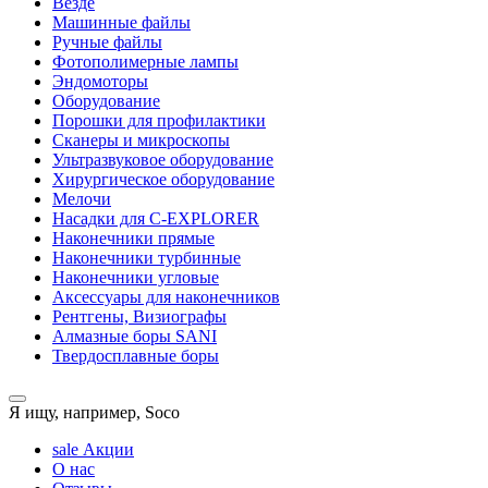
Везде
Машинные файлы
Ручные файлы
Фотополимерные лампы
Эндомоторы
Оборудование
Порошки для профилактики
Сканеры и микроскопы
Ультразвуковое оборудование
Хирургическое оборудование
Мелочи
Насадки для C-EXPLORER
Наконечники прямые
Наконечники турбинные
Наконечники угловые
Аксессуары для наконечников
Рентгены, Визиографы
Алмазные боры SANI
Твердосплавные боры
Я ищу, например,
Soco
sale
Акции
О нас