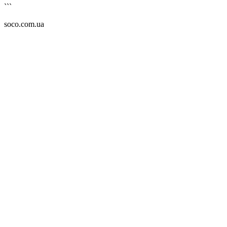
```
soco.com.ua