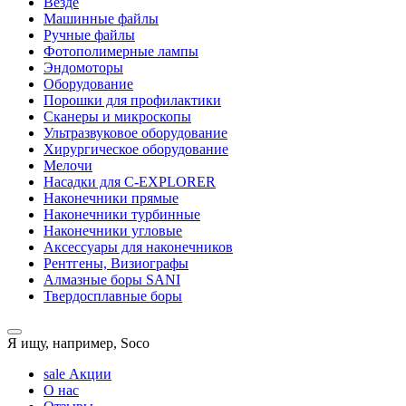
Везде
Машинные файлы
Ручные файлы
Фотополимерные лампы
Эндомоторы
Оборудование
Порошки для профилактики
Сканеры и микроскопы
Ультразвуковое оборудование
Хирургическое оборудование
Мелочи
Насадки для C-EXPLORER
Наконечники прямые
Наконечники турбинные
Наконечники угловые
Аксессуары для наконечников
Рентгены, Визиографы
Алмазные боры SANI
Твердосплавные боры
Я ищу, например,
Soco
sale
Акции
О нас