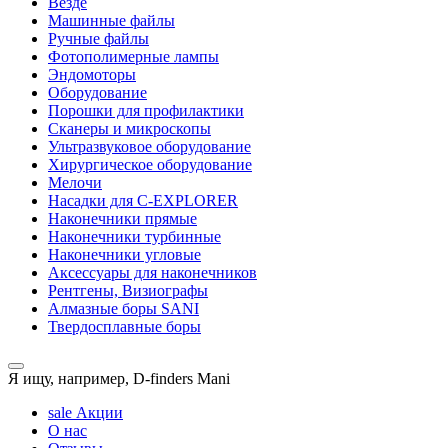
Везде
Машинные файлы
Ручные файлы
Фотополимерные лампы
Эндомоторы
Оборудование
Порошки для профилактики
Сканеры и микроскопы
Ультразвуковое оборудование
Хирургическое оборудование
Мелочи
Насадки для C-EXPLORER
Наконечники прямые
Наконечники турбинные
Наконечники угловые
Аксессуары для наконечников
Рентгены, Визиографы
Алмазные боры SANI
Твердосплавные боры
Я ищу, например,
D-finders Mani
sale
Акции
О нас