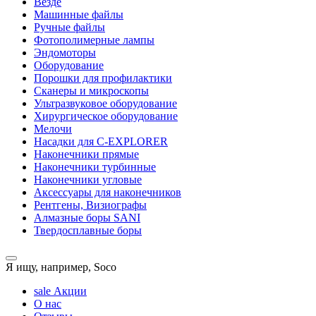
Везде
Машинные файлы
Ручные файлы
Фотополимерные лампы
Эндомоторы
Оборудование
Порошки для профилактики
Сканеры и микроскопы
Ультразвуковое оборудование
Хирургическое оборудование
Мелочи
Насадки для C-EXPLORER
Наконечники прямые
Наконечники турбинные
Наконечники угловые
Аксессуары для наконечников
Рентгены, Визиографы
Алмазные боры SANI
Твердосплавные боры
Я ищу, например,
Soco
sale
Акции
О нас