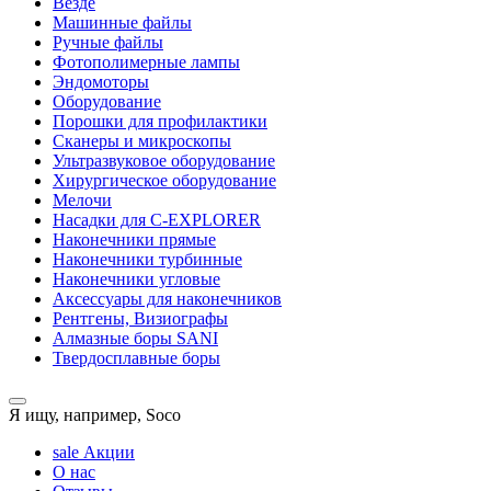
Везде
Машинные файлы
Ручные файлы
Фотополимерные лампы
Эндомоторы
Оборудование
Порошки для профилактики
Сканеры и микроскопы
Ультразвуковое оборудование
Хирургическое оборудование
Мелочи
Насадки для C-EXPLORER
Наконечники прямые
Наконечники турбинные
Наконечники угловые
Аксессуары для наконечников
Рентгены, Визиографы
Алмазные боры SANI
Твердосплавные боры
Я ищу, например,
Soco
sale
Акции
О нас