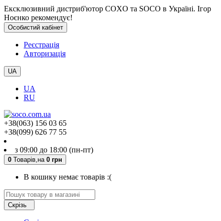
Ексклюзивний дистриб'ютор COXO та SOCO в Україні. Ігор
Ноєнко рекомендує!
Особистий кабінет
Реєстрація
Авторизація
UA
UA
RU
+38(063) 156 03 65
+38(099) 626 77 55
з 09:00 до 18:00 (пн-пт)
0
Товарів,
на
0 грн
В кошику немає товарів :(
Скрізь