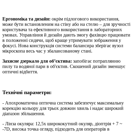
Ергономіка та дизайн:
окрім підлогового використання,
може бути встановленим на стіну або на стелю – для зручності
користувача та ефективного використання в лабораторних
умовах. Управління й дизайн дають змогу фахівцю працювати
в положенні сидячи, щоб краще утримувати зображення у
фокусі. Нова конструкція системи балансира зберігає вузол
мікроскопа весь час у збалансованому стані.
Захисне дзеркало для об
’
єктива:
запобігає потраплянню
пилу та водяної пари в об'єктив. Скошений дизайн зменшує
оптичні відбиття.
Технічні параметри:
- Апохроматична оптична система забезпечує максимальну
корекцію кольору для трьох довжин хвиль і надає широкий
діапазон збільшення.
- Лінза окуляра: 12,5x ширококутний окуляр, діоптрія + 7 ~
-7D, висока точка огляду, підходить для операторів в