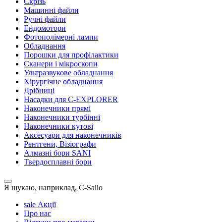
Скрізь
Машинні файли
Ручні файли
Ендомотори
Фотополімерні лампи
Обладнання
Порошки для профілактики
Сканери і мікроскопи
Ультразвукове обладнання
Хірургічне обладнання
Дрібниці
Насадки для C-EXPLORER
Наконечники прямі
Наконечники турбінні
Наконечники кутові
Аксесуари для наконечників
Рентгени, Візіографи
Алмазні бори SANI
Твердосплавні бори
Я шукаю, наприклад,
C-Sailo
sale
Акції
Про нас