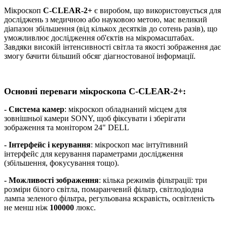
Мікроскоп
C-CLEAR-2+
є виробом, що використовується для
досліджень з медичною або науковою метою, має великий
діапазон збільшення (від кількох десятків до сотень разів), що
уможливлює дослідження об'єктів на мікромасштабах.
Завдяки високій інтенсивності світла та якості зображення дає
змогу бачити більший обсяг діагностованої інформації.
Основні переваги мікроскопа C-CLEAR-2+:
- Система камер
: мікроскоп обладнаний місцем для
зовнішньої камери SONY, щоб фіксувати і зберігати
зображення та монітором 24" DELL
- Інтерфейс і керування
: мікроскоп має інтуїтивний
інтерфейс для керування параметрами дослідження
(збільшення, фокусування тощо).
- Можливості зображення
: кілька режимів фільтрації: три
розміри білого світла, помаранчевий фільтр, світлодіодна
лампа зеленого фільтра, регульована яскравість, освітленість
не менш ніж
100000
люкс.