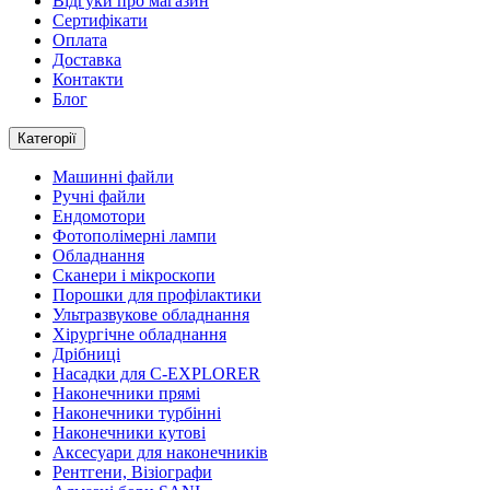
Відгуки про магазин
Сертифікати
Оплата
Доставка
Контакти
Блог
Категорії
Машинні файли
Ручні файли
Ендомотори
Фотополімерні лампи
Обладнання
Сканери і мікроскопи
Порошки для профілактики
Ультразвукове обладнання
Хірургічне обладнання
Дрібниці
Насадки для C-EXPLORER
Наконечники прямі
Наконечники турбінні
Наконечники кутові
Аксесуари для наконечників
Рентгени, Візіографи