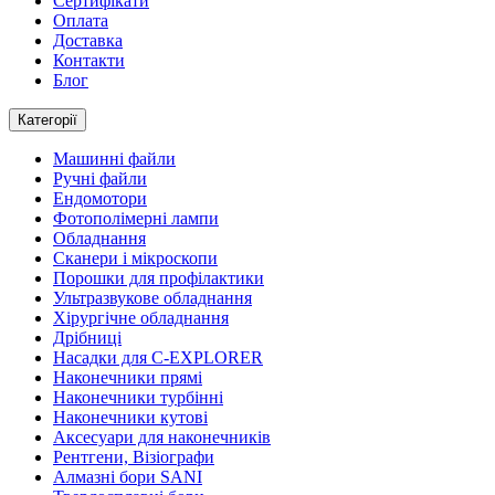
Сертифікати
Оплата
Доставка
Контакти
Блог
Категорії
Машинні файли
Ручні файли
Ендомотори
Фотополімерні лампи
Обладнання
Сканери і мікроскопи
Порошки для профілактики
Ультразвукове обладнання
Хірургічне обладнання
Дрібниці
Насадки для C-EXPLORER
Наконечники прямі
Наконечники турбінні
Наконечники кутові
Аксесуари для наконечників
Рентгени, Візіографи
Алмазні бори SANI