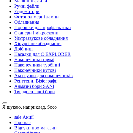
Машинні файли
Ручні файли
Ендомотори
Фотополімерні лампи
Обладнання
Порошки для профілактики
Сканери і мікроскопи
Ультразвукове обладнання
Хірургічне обладнання
Дрібниці
Насадки для C-EXPLORER
Наконечники прямі
Наконечники турбінні
Наконечники кутові
Аксесуари для наконечників
Рентгени, Візіографи
Алмазні бори SANI
Твердосплавні бори
Я шукаю, наприклад,
Soco
sale
Акції
Про нас
Відгуки про магазин