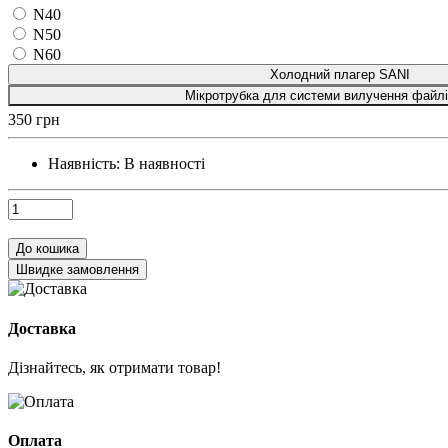
N40
N50
N60
Холодний плагер SANI
Мікротрубка для системи вилучення файл
350 грн
Наявність:
В наявності
До кошика
Швидке замовлення
Доставка
Дізнайтесь, як отримати товар!
Оплата