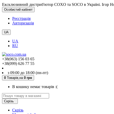
Ексклюзивний дистриб'ютор COXO та SOCO в Україні. Ігор Но
Особистий кабінет
Реєстрація
Авторизація
UA
UA
RU
+38(063) 156 03 65
+38(099) 626 77 55
з 09:00 до 18:00 (пн-пт)
0
Товарів,
на
0 грн
В кошику немає товарів :(
Скрізь
Скрізь