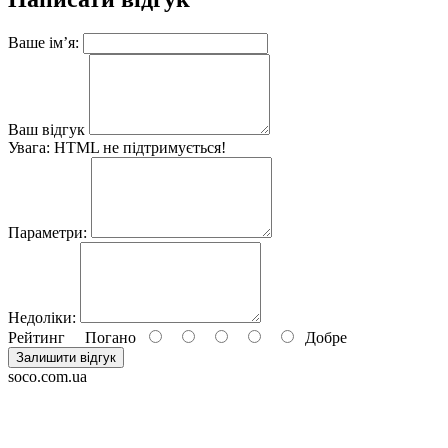
Ваше ім’я:
Ваш відгук
Увага:
HTML не підтримується!
Параметри:
Недоліки:
Рейтинг
Погано
Добре
Залишити відгук
soco.com.ua