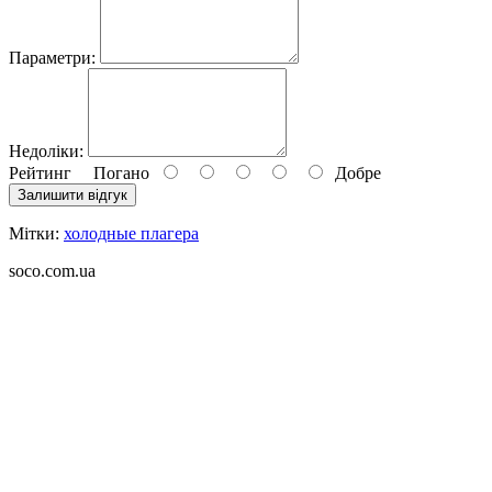
Параметри:
Недоліки:
Рейтинг
Погано
Добре
Залишити відгук
Мітки:
холодные плагера
soco.com.ua