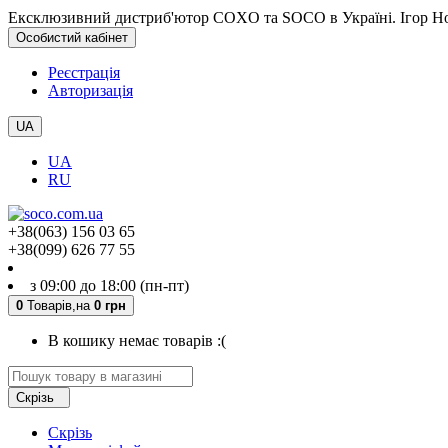
Ексклюзивний дистриб'ютор COXO та SOCO в Україні. Ігор Но
Особистий кабінет
Реєстрація
Авторизація
UA
UA
RU
+38(063) 156 03 65
+38(099) 626 77 55
з 09:00 до 18:00 (пн-пт)
0
Товарів,
на
0 грн
В кошику немає товарів :(
Скрізь
Скрізь