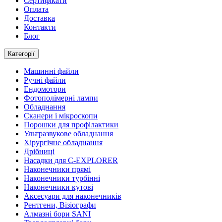
Сертифікати
Оплата
Доставка
Контакти
Блог
Категорії
Машинні файли
Ручні файли
Ендомотори
Фотополімерні лампи
Обладнання
Сканери і мікроскопи
Порошки для профілактики
Ультразвукове обладнання
Хірургічне обладнання
Дрібниці
Насадки для C-EXPLORER
Наконечники прямі
Наконечники турбінні
Наконечники кутові
Аксесуари для наконечників
Рентгени, Візіографи
Алмазні бори SANI