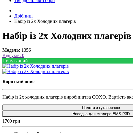
Твердосплавні бори
Дрібниці
Набір із 2х Холодних плагерів
Набір із 2х Холодних плагерів
Модель:
1356
Відгуків: 0
Популярний
Короткий опис
Набір із 2х холодних плагерів виробництва COXO. Вартість вказан
Палета з гутаперчею
Насадка для скалера EMS P3D
1700 грн