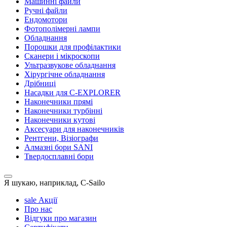
Машинні файли
Ручні файли
Ендомотори
Фотополімерні лампи
Обладнання
Порошки для профілактики
Сканери і мікроскопи
Ультразвукове обладнання
Хірургічне обладнання
Дрібниці
Насадки для C-EXPLORER
Наконечники прямі
Наконечники турбінні
Наконечники кутові
Аксесуари для наконечників
Рентгени, Візіографи
Алмазні бори SANI
Твердосплавні бори
Я шукаю, наприклад,
C-Sailo
sale
Акції
Про нас
Відгуки про магазин