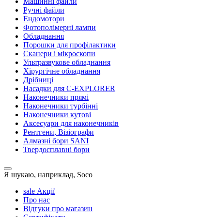
Машинні файли
Ручні файли
Ендомотори
Фотополімерні лампи
Обладнання
Порошки для профілактики
Сканери і мікроскопи
Ультразвукове обладнання
Хірургічне обладнання
Дрібниці
Насадки для C-EXPLORER
Наконечники прямі
Наконечники турбінні
Наконечники кутові
Аксесуари для наконечників
Рентгени, Візіографи
Алмазні бори SANI
Твердосплавні бори
Я шукаю, наприклад,
Soco
sale
Акції
Про нас
Відгуки про магазин