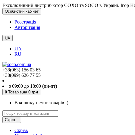
Ексклюзивний дистриб'ютор COXO та SOCO в Україні. Ігор Но
Особистий кабінет
Реєстрація
Авторизація
UA
UA
RU
+38(063) 156 03 65
+38(099) 626 77 55
з 09:00 до 18:00 (пн-пт)
0
Товарів,
на
0 грн
В кошику немає товарів :(
Скрізь
Скрізь