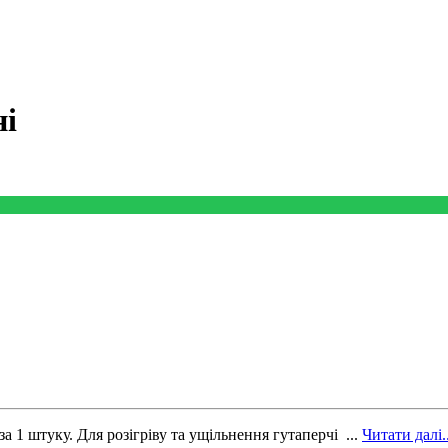
ні
а 1 штуку. Для розігріву та ущільнення гутаперчі ...
Читати далі..