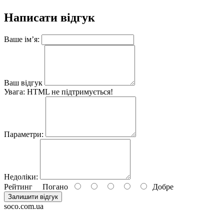
Написати відгук
Ваше ім’я:
Ваш відгук
Увага:
HTML не підтримується!
Параметри:
Недоліки:
Рейтинг
Погано
Добре
Залишити відгук
soco.com.ua