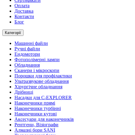
Сертифікати
Оплата
Доставка
Контакти
Блог
Категорії
Машинні файли
Ручні файли
Ендомотори
Фотополімерні лампи
Обладнання
Сканери і мікроскопи
Порошки для профілактики
Ультразвукове обладнання
Хірургічне обладнання
Дрібниці
Насадки для C-EXPLORER
Наконечники прямі
Наконечники турбінні
Наконечники кутові
Аксесуари для наконечників
Рентгени, Візіографи
Алмазні бори SANI