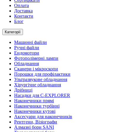
Сертифікати
Оплата
Доставка
Контакти
Блог
Категорії
Машинні файли
Ручні файли
Ендомотори
Фотополімерні лампи
Обладнання
Сканери і мікроскопи
Порошки для профілактики
Ультразвукове обладнання
Хірургічне обладнання
Дрібниці
Насадки для C-EXPLORER
Наконечники прямі
Наконечники турбінні
Наконечники кутові
Аксесуари для наконечників
Рентгени, Візіографи
Алмазні бори SANI