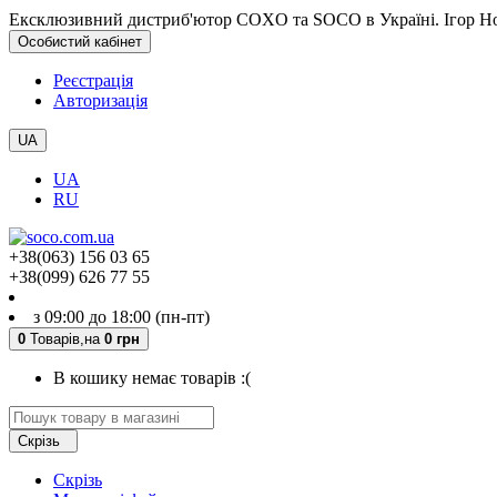
Ексклюзивний дистриб'ютор COXO та SOCO в Україні. Ігор Но
Особистий кабінет
Реєстрація
Авторизація
UA
UA
RU
+38(063) 156 03 65
+38(099) 626 77 55
з 09:00 до 18:00 (пн-пт)
0
Товарів,
на
0 грн
В кошику немає товарів :(
Скрізь
Скрізь