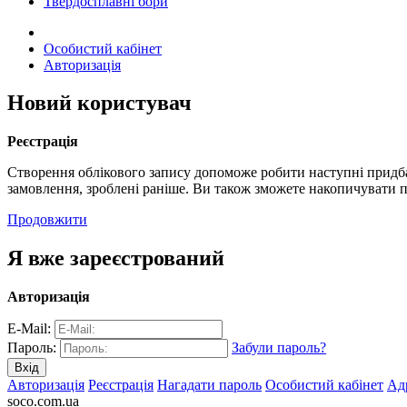
Твердосплавні бори
Особистий кабінет
Авторизація
Новий користувач
Реєстрація
Створення облікового запису допоможе робити наступні придбан
замовлення, зроблені раніше. Ви також зможете накопичувати 
Продовжити
Я вже зареєстрований
Авторизація
E-Mail:
Пароль:
Забули пароль?
Авторизація
Реєстрація
Нагадати пароль
Особистий кабінет
Ад
soco.com.ua