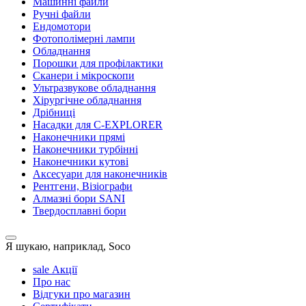
Машинні файли
Ручні файли
Ендомотори
Фотополімерні лампи
Обладнання
Порошки для профілактики
Сканери і мікроскопи
Ультразвукове обладнання
Хірургічне обладнання
Дрібниці
Насадки для C-EXPLORER
Наконечники прямі
Наконечники турбінні
Наконечники кутові
Аксесуари для наконечників
Рентгени, Візіографи
Алмазні бори SANI
Твердосплавні бори
Я шукаю, наприклад,
Soco
sale
Акції
Про нас
Відгуки про магазин