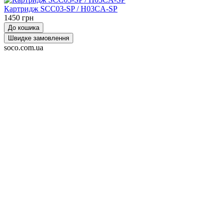
Картридж SCC03-SP / H03CA-SP
1450 грн
До кошика
Швидке замовлення
soco.com.ua