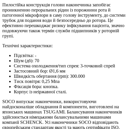
Пилостійка конструкція голови наконечника запобігає
проникненню пероральних рідин із порожнини рота й
патогенної мікрофлори в саму голову інструменту, до системи
трубок для подання води й безпосередньо до ротора. Це
ефективно перешкоджає ризику інфікування пацієнта, значно
подовжуючи також термін служби підшипників у роторній
групі.
Технічні характеристики:
Підсвітка: -
Шум (дб): 70
Система охолодження/тип спрея: 3-точковий спрей
Застосовний бор: Ø1,6 мм
Швидкість обертання (rpm): 300.000
Тиск повітря: 0,25 Мпа
Фіксація бора: кнопка.
Корпус із неіржавної сталі.
SOCO випускає наконечники, використовуючи
найдосконаліше обладнання й компоненти, виготовлені на
японських машинах TSUGAMI. Балансування наконечників
здійснюється німецькими балансувальними машинами
компанії SCHENCK. Усі наконечники SOCO відповідають
європейським стандартам якості та мають сертифікати ISO.