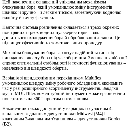
Цей наконечник оснащений унікальним механізмом
блокування бора, який уможливлює зміну інструментів
швидко й зручно – з легким тиском, забезпечуючи водночас
надійну й точну фіксацію.
Надточна система розпилення складається з трьох окремих
повітряних і трьох водних пульверизаторів – задля
достатнього охолодження бора й оброблюваної ділянки. Це
підвищує ефективність стоматологічних процедур.
Механізм блокування бора гарантує надійний захист від
випадання і люфту бора під час обертання. Зменшення вібрації
сприяє оптимальній стабільності й точності функціонування –
незалежно від швидкості обертів.
Варіація зі швидкознімним перехідником Multiflex
уможливлює швидку зміну робочого обладнання, економить
час у разі розширеного асортименту інструментів. Завдяки
муфті MULTIflex кожен зубний інструмент може ергономічно
повертатись на 360 ° простим натисканням.
Наконечник також доступний у варіаціях із сучасним 4-
канальним з'єднанням для установки Midwest (M4) і
класичним 2-канальним з'єднанням – для установки Borden
(B2).