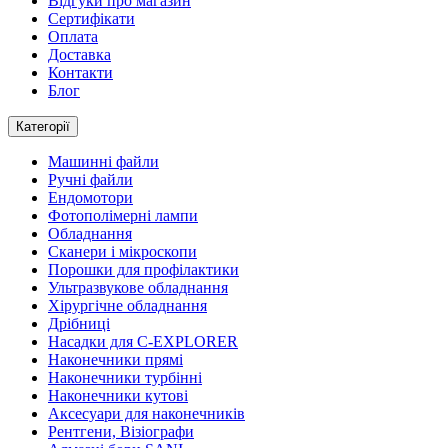
Відгуки про магазин
Сертифікати
Оплата
Доставка
Контакти
Блог
Категорії
Машинні файли
Ручні файли
Ендомотори
Фотополімерні лампи
Обладнання
Сканери і мікроскопи
Порошки для профілактики
Ультразвукове обладнання
Хірургічне обладнання
Дрібниці
Насадки для C-EXPLORER
Наконечники прямі
Наконечники турбінні
Наконечники кутові
Аксесуари для наконечників
Рентгени, Візіографи