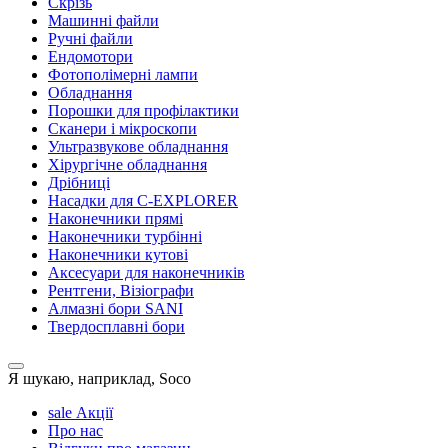
Скрізь
Машинні файли
Ручні файли
Ендомотори
Фотополімерні лампи
Обладнання
Порошки для профілактики
Сканери і мікроскопи
Ультразвукове обладнання
Хірургічне обладнання
Дрібниці
Насадки для C-EXPLORER
Наконечники прямі
Наконечники турбінні
Наконечники кутові
Аксесуари для наконечників
Рентгени, Візіографи
Алмазні бори SANI
Твердосплавні бори
Я шукаю, наприклад,
Soco
sale
Акції
Про нас