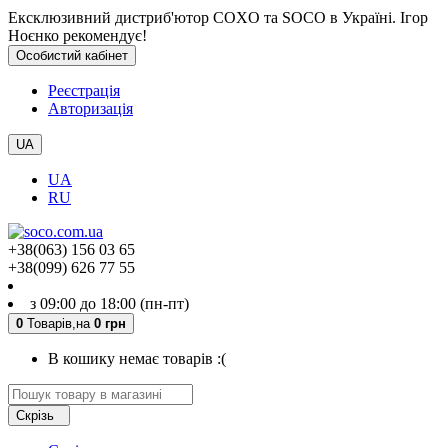
Ексклюзивний дистриб'ютор COXO та SOCO в Україні. Ігор
Ноєнко рекомендує!
Особистий кабінет
Реєстрація
Авторизація
UA
UA
RU
+38(063) 156 03 65
+38(099) 626 77 55
з 09:00 до 18:00 (пн-пт)
0
Товарів,
на
0 грн
В кошику немає товарів :(
Скрізь