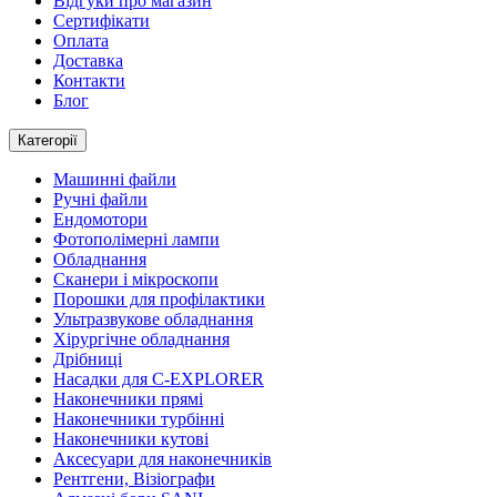
Відгуки про магазин
Сертифікати
Оплата
Доставка
Контакти
Блог
Категорії
Машинні файли
Ручні файли
Ендомотори
Фотополімерні лампи
Обладнання
Сканери і мікроскопи
Порошки для профілактики
Ультразвукове обладнання
Хірургічне обладнання
Дрібниці
Насадки для C-EXPLORER
Наконечники прямі
Наконечники турбінні
Наконечники кутові
Аксесуари для наконечників
Рентгени, Візіографи