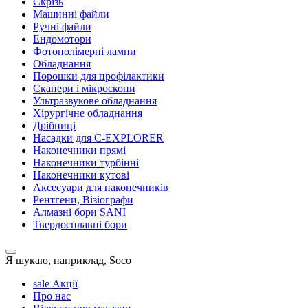
Скрізь
Машинні файли
Ручні файли
Ендомотори
Фотополімерні лампи
Обладнання
Порошки для профілактики
Сканери і мікроскопи
Ультразвукове обладнання
Хірургічне обладнання
Дрібниці
Насадки для C-EXPLORER
Наконечники прямі
Наконечники турбінні
Наконечники кутові
Аксесуари для наконечників
Рентгени, Візіографи
Алмазні бори SANI
Твердосплавні бори
Я шукаю, наприклад,
Soco
sale
Акції
Про нас