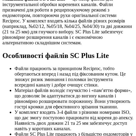
інструментальної обробки кореневих каналів. Файли
призначені для роботи в рецирпокуючому режимі з
ендомотором, повторюючи рухи оригінальної системи
Reciproc. У комплект входять кілька файлів різних розмірів
(наприклад, №02/12, №05/18, №04/25, №04/30) та дві довжини
(21 та 25 мм) для гнучкого вибору. SC Plus Lite забезпечує
рівномірне розширення каналів і є економічною
альтернативою складнішим системам.
Особливості файлів SC Plus Lite
Файли працюють за принципом Reciproc, тобто
обертаються вперед і назад під фіксованим кутом. Це
знижує ризик зминання і поломки інструмента
всередині каналу і добре очищує стінки.
Матеріал файлів володіє гнучкістю і «пам’яттю форми»,
що дозволяє їм адаптуватися до вигину каналів і
рівномірно розширювати порожнину. Вони утворюють
гострі кромки для ефективного зрізання тканини.
У комплект входять 3-4 файли з різними номерами ISO,
що дає змогу поступово працювати від кореня до апексу.
Наявність двох довжин 21 та 25 мм забезпечує доступ
навіть у коротших каналах.
Файли SC Plus Lite працюють з більшістю ендомоторів у