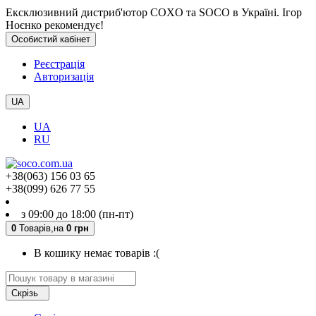
Ексклюзивний дистриб'ютор COXO та SOCO в Україні. Ігор
Ноєнко рекомендує!
Особистий кабінет
Реєстрація
Авторизація
UA
UA
RU
+38(063) 156 03 65
+38(099) 626 77 55
з 09:00 до 18:00 (пн-пт)
0
Товарів,
на
0 грн
В кошику немає товарів :(
Скрізь