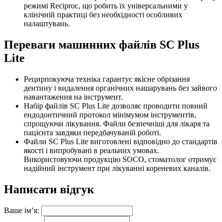
режимі Reciproc, що робить їх універсальними у
клінічній практиці без необхідності особливих
налаштувань.
Переваги машинних файлів SC Plus
Lite
Рецирпокуюча техніка гарантує якісне обрізання
дентину і видалення органічних нашарувань без зайвого
навантаження на інструмент.
Набір файлів SC Plus Lite дозволяє проводити повний
ендодонтичний протокол мінімумом інструментів,
спрощуючи лікування. Файли безпечніші для лікаря та
пацієнта завдяки передбачуваній роботі.
Файли SC Plus Lite виготовлені відповідно до стандартів
якості і випробувані в реальних умовах.
Використовуючи продукцію SOCO, стоматолог отримує
надійний інструмент при лікуванні кореневих каналів.
Написати відгук
Ваше ім’я: